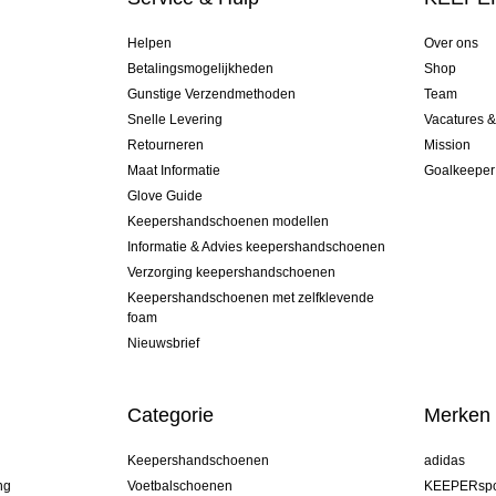
Helpen
Over ons
Betalingsmogelijkheden
Shop
Gunstige Verzendmethoden
Team
Snelle Levering
Vacatures 
Retourneren
Mission
Maat Informatie
Goalkeeper
Glove Guide
Keepershandschoenen modellen
Informatie & Advies keepershandschoenen
Verzorging keepershandschoenen
Keepershandschoenen met zelfklevende
foam
Nieuwsbrief
Categorie
Merken
Keepershandschoenen
adidas
ng
Voetbalschoenen
KEEPERspo