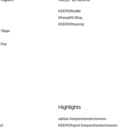
KEEPERbattle
#KeepItAll Blog
KEEPERtraining
& Stage
 Day
Highlights
adidas Keepershandschoenen
rt
KEEPERsport Keepershandschoenen