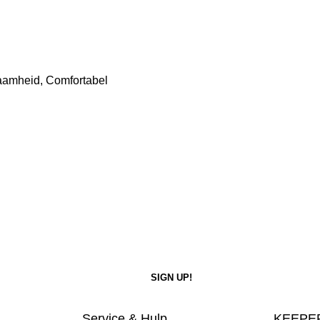
rzaamheid, Comfortabel
Service & Hulp
KEEPER