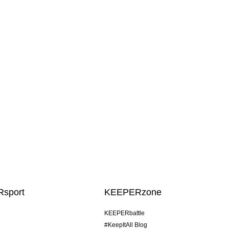
sport
KEEPERzone
KEEPERbattle
#KeepItAll Blog