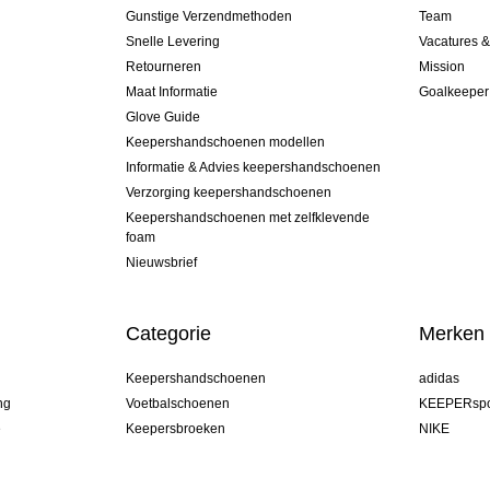
Gunstige Verzendmethoden
Team
Snelle Levering
Vacatures 
Retourneren
Mission
Maat Informatie
Goalkeeper
Glove Guide
Keepershandschoenen modellen
Informatie & Advies keepershandschoenen
Verzorging keepershandschoenen
Keepershandschoenen met zelfklevende
foam
Nieuwsbrief
Categorie
Merken
Keepershandschoenen
adidas
ng
Voetbalschoenen
KEEPERspo
e
Keepersbroeken
NIKE
Keepershirts
Puma
Keeper Onderkleding Broek
REUSCH