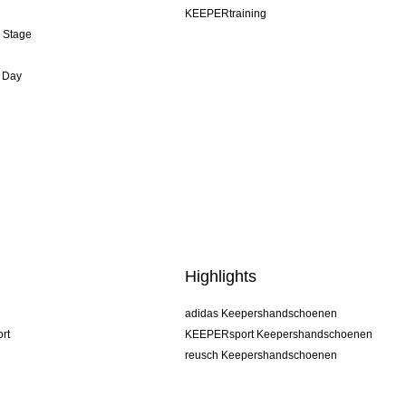
KEEPERtraining
& Stage
 Day
Highlights
adidas Keepershandschoenen
rt
KEEPERsport Keepershandschoenen
reusch Keepershandschoenen
uhlsport Keepershandschoenen
rehab Keepershandschoenen