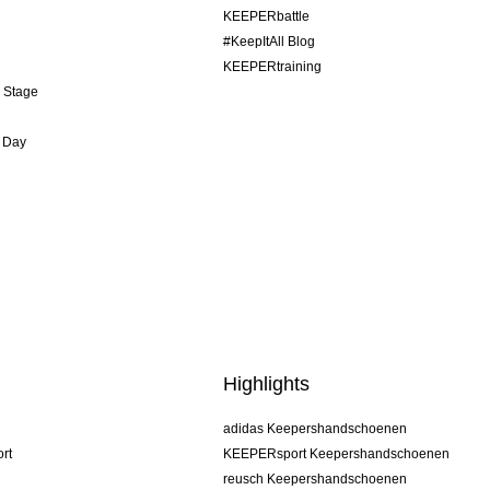
KEEPERbattle
#KeepItAll Blog
KEEPERtraining
& Stage
 Day
Highlights
adidas Keepershandschoenen
rt
KEEPERsport Keepershandschoenen
reusch Keepershandschoenen