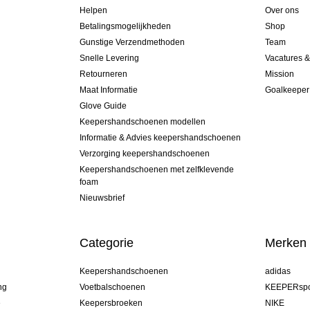
Helpen
Over ons
Betalingsmogelijkheden
Shop
Gunstige Verzendmethoden
Team
Snelle Levering
Vacatures 
Retourneren
Mission
Maat Informatie
Goalkeeper
Glove Guide
Keepershandschoenen modellen
Informatie & Advies keepershandschoenen
Verzorging keepershandschoenen
Keepershandschoenen met zelfklevende
foam
Nieuwsbrief
Categorie
Merken
Keepershandschoenen
adidas
ng
Voetbalschoenen
KEEPERspo
e
Keepersbroeken
NIKE