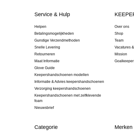
Service & Hulp
KEEPER
Helpen
Over ons
Betalingsmogelijkheden
Shop
Gunstige Verzendmethoden
Team
Snelle Levering
Vacatures 
Retourneren
Mission
Maat Informatie
Goalkeeper
Glove Guide
Keepershandschoenen modellen
Informatie & Advies keepershandschoenen
Verzorging keepershandschoenen
Keepershandschoenen met zelfklevende
foam
Nieuwsbrief
Categorie
Merken