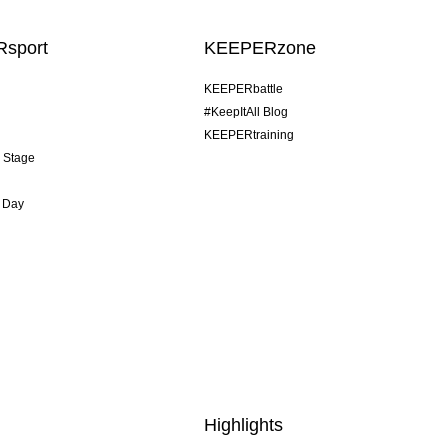
sport
KEEPERzone
KEEPERbattle
#KeepItAll Blog
KEEPERtraining
& Stage
 Day
Highlights