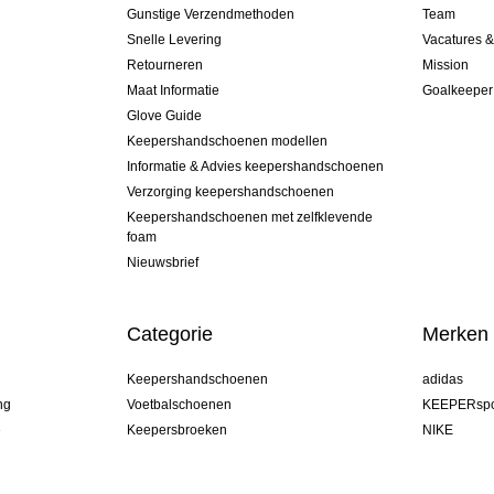
Gunstige Verzendmethoden
Team
Snelle Levering
Vacatures 
Retourneren
Mission
Maat Informatie
Goalkeeper
Glove Guide
Keepershandschoenen modellen
Informatie & Advies keepershandschoenen
Verzorging keepershandschoenen
Keepershandschoenen met zelfklevende
foam
Nieuwsbrief
Categorie
Merken
Keepershandschoenen
adidas
ng
Voetbalschoenen
KEEPERspo
e
Keepersbroeken
NIKE
Keepershirts
Puma
Keeper Onderkleding Broek
REUSCH