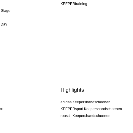
KEEPERtraining
& Stage
 Day
Highlights
adidas Keepershandschoenen
rt
KEEPERsport Keepershandschoenen
reusch Keepershandschoenen
uhlsport Keepershandschoenen
rehab Keepershandschoenen