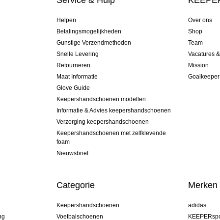
Service & Hulp
KEEPER
Helpen
Over ons
Betalingsmogelijkheden
Shop
Gunstige Verzendmethoden
Team
Snelle Levering
Vacatures 
Retourneren
Mission
Maat Informatie
Goalkeeper
Glove Guide
Keepershandschoenen modellen
Informatie & Advies keepershandschoenen
Verzorging keepershandschoenen
Keepershandschoenen met zelfklevende
foam
Nieuwsbrief
Categorie
Merken
Keepershandschoenen
adidas
ng
Voetbalschoenen
KEEPERspo