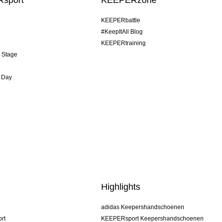
sport
KEEPERzone
KEEPERbattle
#KeepItAll Blog
KEEPERtraining
& Stage
 Day
Highlights
adidas Keepershandschoenen
rt
KEEPERsport Keepershandschoenen