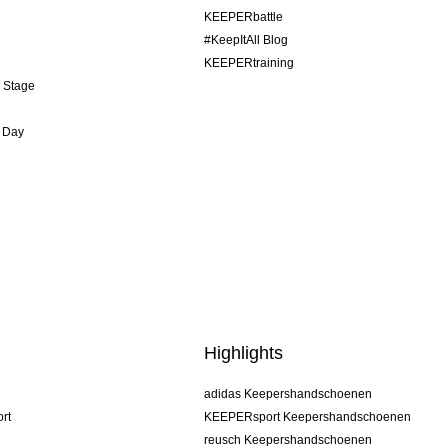
KEEPERbattle
#KeepItAll Blog
KEEPERtraining
& Stage
 Day
Highlights
adidas Keepershandschoenen
rt
KEEPERsport Keepershandschoenen
reusch Keepershandschoenen