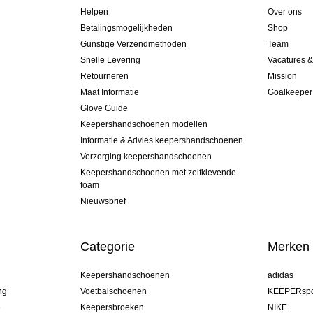
Helpen
Over ons
Betalingsmogelijkheden
Shop
Gunstige Verzendmethoden
Team
Snelle Levering
Vacatures 
Retourneren
Mission
Maat Informatie
Goalkeeper
Glove Guide
Keepershandschoenen modellen
Informatie & Advies keepershandschoenen
Verzorging keepershandschoenen
Keepershandschoenen met zelfklevende
foam
Nieuwsbrief
Categorie
Merken
Keepershandschoenen
adidas
ng
Voetbalschoenen
KEEPERspo
e
Keepersbroeken
NIKE