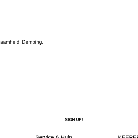
zaamheid, Demping,
Service & Hulp
KEEPER