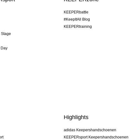
KEEPERbattle
#KeepItAll Blog
KEEPERtraining
& Stage
 Day
Highlights
adidas Keepershandschoenen
rt
KEEPERsport Keepershandschoenen