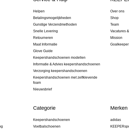
Helpen
Over ons
Betalingsmogelijkheden
Shop
Gunstige Verzendmethoden
Team
Snelle Levering
Vacatures 
Retourneren
Mission
Maat Informatie
Goalkeeper
Glove Guide
Keepershandschoenen modellen
Informatie & Advies keepershandschoenen
Verzorging keepershandschoenen
Keepershandschoenen met zelfklevende
foam
Nieuwsbrief
Categorie
Merken
Keepershandschoenen
adidas
ng
Voetbalschoenen
KEEPERspo