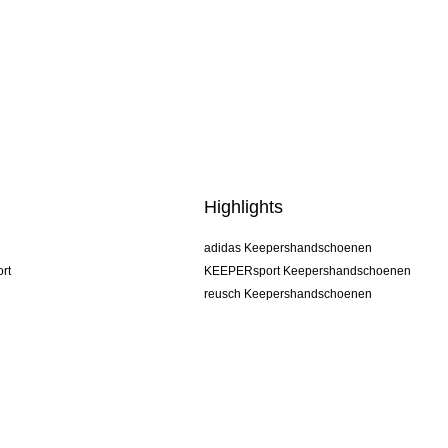
Highlights
adidas Keepershandschoenen
rt
KEEPERsport Keepershandschoenen
reusch Keepershandschoenen
uhlsport Keepershandschoenen
rehab Keepershandschoenen
keeper
NIKE Keepershandschoenen
PUMA Keepershandschoenen
SELLS Keepershandschoenen