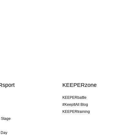
sport
KEEPERzone
KEEPERbattle
#KeepItAll Blog
KEEPERtraining
& Stage
 Day