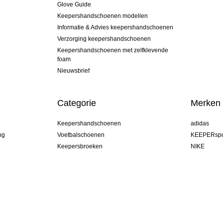
Glove Guide
Keepershandschoenen modellen
Informatie & Advies keepershandschoenen
Verzorging keepershandschoenen
Keepershandschoenen met zelfklevende
foam
Nieuwsbrief
Categorie
Merken
Keepershandschoenen
adidas
ng
Voetbalschoenen
KEEPERspo
e
Keepersbroeken
NIKE
Keepershirts
Puma
Keeper Onderkleding Broek
REUSCH
Sells Goal
uhlsport
Elite Sport
rehab