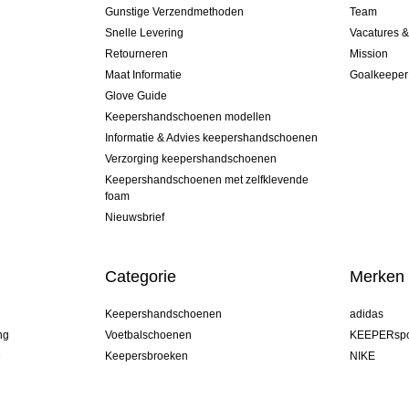
Gunstige Verzendmethoden
Team
Snelle Levering
Vacatures 
Retourneren
Mission
Maat Informatie
Goalkeeper
Glove Guide
Keepershandschoenen modellen
Informatie & Advies keepershandschoenen
Verzorging keepershandschoenen
Keepershandschoenen met zelfklevende
foam
Nieuwsbrief
Categorie
Merken
Keepershandschoenen
adidas
ng
Voetbalschoenen
KEEPERspo
e
Keepersbroeken
NIKE
Keepershirts
Puma
Keeper Onderkleding Broek
REUSCH