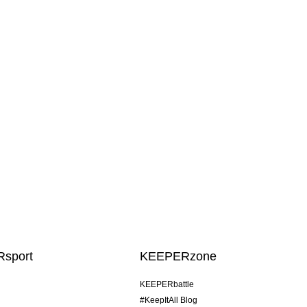
sport
KEEPERzone
KEEPERbattle
#KeepItAll Blog