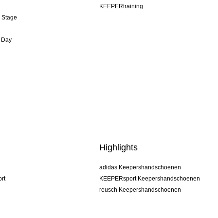
KEEPERtraining
& Stage
 Day
Highlights
adidas Keepershandschoenen
rt
KEEPERsport Keepershandschoenen
reusch Keepershandschoenen
uhlsport Keepershandschoenen
rehab Keepershandschoenen