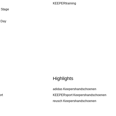
KEEPERtraining
& Stage
 Day
Highlights
adidas Keepershandschoenen
rt
KEEPERsport Keepershandschoenen
reusch Keepershandschoenen
uhlsport Keepershandschoenen
rehab Keepershandschoenen