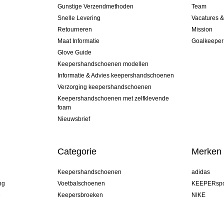
Gunstige Verzendmethoden
Team
Snelle Levering
Vacatures 
Retourneren
Mission
Maat Informatie
Goalkeeper
Glove Guide
Keepershandschoenen modellen
Informatie & Advies keepershandschoenen
Verzorging keepershandschoenen
Keepershandschoenen met zelfklevende
foam
Nieuwsbrief
Categorie
Merken
Keepershandschoenen
adidas
ng
Voetbalschoenen
KEEPERspo
e
Keepersbroeken
NIKE
Keepershirts
Puma
Keeper Onderkleding Broek
REUSCH