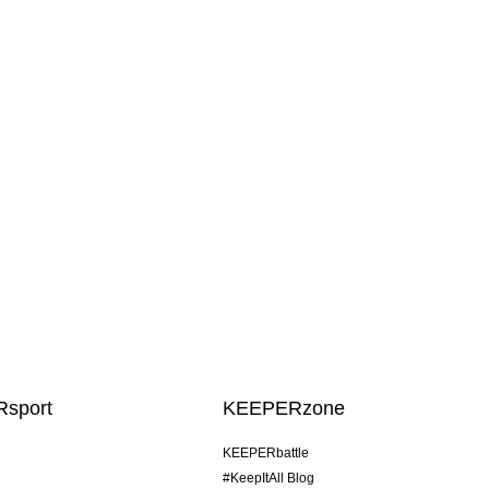
sport
KEEPERzone
KEEPERbattle
#KeepItAll Blog