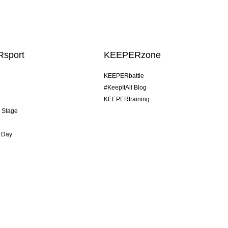
sport
KEEPERzone
KEEPERbattle
#KeepItAll Blog
KEEPERtraining
& Stage
 Day