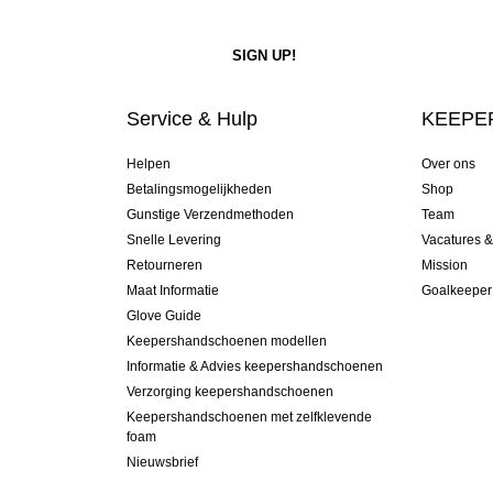
Service & Hulp
KEEPER
Helpen
Over ons
Betalingsmogelijkheden
Shop
Gunstige Verzendmethoden
Team
Snelle Levering
Vacatures 
Retourneren
Mission
Maat Informatie
Goalkeeper
Glove Guide
Keepershandschoenen modellen
Informatie & Advies keepershandschoenen
Verzorging keepershandschoenen
Keepershandschoenen met zelfklevende
foam
Nieuwsbrief