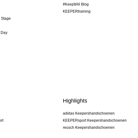
#KeepItAll Blog
KEEPERtraining
& Stage
 Day
Highlights
adidas Keepershandschoenen
rt
KEEPERsport Keepershandschoenen
reusch Keepershandschoenen
uhlsport Keepershandschoenen