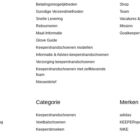
Betalingsmogelijkheden
Shop
Gunstige Verzendmethoden
Team
Snelle Levering
Vacatures 
Retourneren
Mission
Maat Informatie
Goalkeeper
Glove Guide
Keepershandschoenen modellen
Informatie & Advies keepershandschoenen
Verzorging keepershandschoenen
Keepershandschoenen met zelfklevende
foam
Nieuwsbrief
Categorie
Merken
Keepershandschoenen
adidas
ng
Voetbalschoenen
KEEPERspo
e
Keepersbroeken
NIKE
Keepershirts
Puma