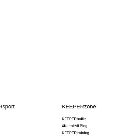
sport
KEEPERzone
KEEPERbattle
#KeepItAll Blog
KEEPERtraining