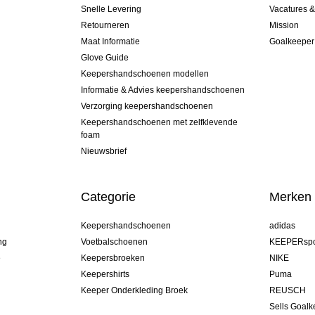
Snelle Levering
Vacatures 
Retourneren
Mission
Maat Informatie
Goalkeeper
Glove Guide
Keepershandschoenen modellen
Informatie & Advies keepershandschoenen
Verzorging keepershandschoenen
Keepershandschoenen met zelfklevende
foam
Nieuwsbrief
Categorie
Merken
Keepershandschoenen
adidas
ng
Voetbalschoenen
KEEPERspo
e
Keepersbroeken
NIKE
Keepershirts
Puma
Keeper Onderkleding Broek
REUSCH
Sells Goal