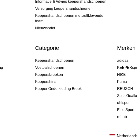
Informatie & Advies keepershandschoenen
Verzorging keepershandschoenen
Keepershandschoenen met zelfklevende
foam
Nieuwsbrief
Categorie
Merken
Keepershandschoenen
adidas
ng
Voetbalschoenen
KEEPERspo
e
Keepersbroeken
NIKE
Keepershirts
Puma
Keeper Onderkleding Broek
REUSCH
Sells Goal
uhlsport
Elite Sport
rehab
Netherland