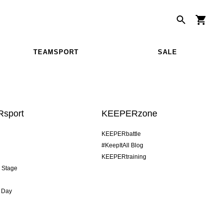
TEAMSPORT
SALE
sport
KEEPERzone
KEEPERbattle
#KeepItAll Blog
KEEPERtraining
& Stage
 Day