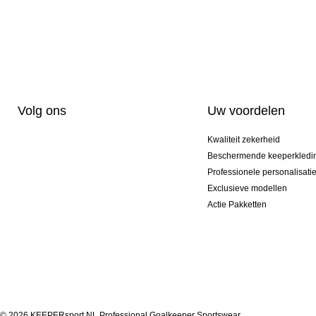
Volg ons
Uw voordelen
Kwaliteit zekerheid
Beschermende keeperkledi
Professionele personalisati
Exclusieve modellen
Actie Pakketten
© 2026 KEEPERsport NL Professional Goalkeeper Sportswear