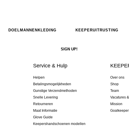
DOELMANNENKLEDING
KEEPERUITRUSTING
Service & Hulp
KEEPER
Helpen
Over ons
Betalingsmogelijkheden
Shop
Gunstige Verzendmethoden
Team
Snelle Levering
Vacatures 
Retourneren
Mission
Maat Informatie
Goalkeeper
Glove Guide
Keepershandschoenen modellen