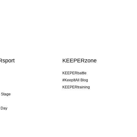
sport
KEEPERzone
KEEPERbattle
#KeepItAll Blog
KEEPERtraining
& Stage
 Day