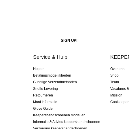
Service & Hulp
KEEPER
Helpen
Over ons
Betalingsmogelijkheden
Shop
Gunstige Verzendmethoden
Team
Snelle Levering
Vacatures 
Retourneren
Mission
Maat Informatie
Goalkeeper
Glove Guide
Keepershandschoenen modellen
Informatie & Advies keepershandschoenen
Verzorging keepershandschoenen