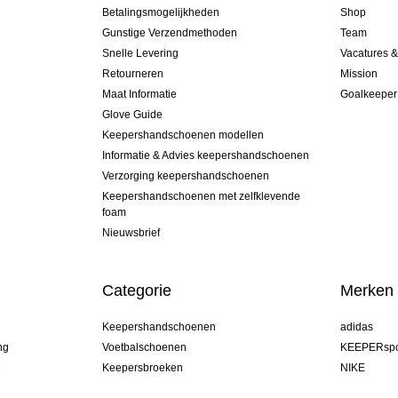
Betalingsmogelijkheden
Shop
Gunstige Verzendmethoden
Team
Snelle Levering
Vacatures 
Retourneren
Mission
Maat Informatie
Goalkeeper
Glove Guide
Keepershandschoenen modellen
Informatie & Advies keepershandschoenen
Verzorging keepershandschoenen
Keepershandschoenen met zelfklevende
foam
Nieuwsbrief
Categorie
Merken
Keepershandschoenen
adidas
ng
Voetbalschoenen
KEEPERspo
e
Keepersbroeken
NIKE
Keepershirts
Puma