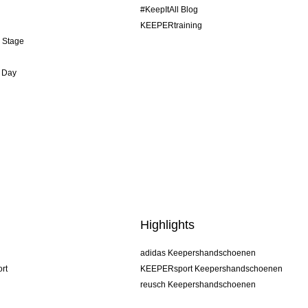
#KeepItAll Blog
KEEPERtraining
& Stage
 Day
Highlights
adidas Keepershandschoenen
rt
KEEPERsport Keepershandschoenen
reusch Keepershandschoenen
uhlsport Keepershandschoenen