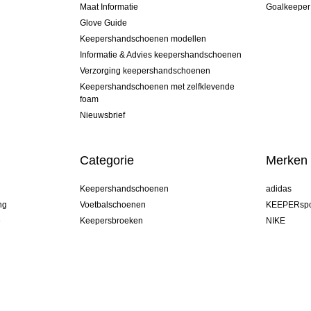
Maat Informatie
Goalkeeper
Glove Guide
Keepershandschoenen modellen
Informatie & Advies keepershandschoenen
Verzorging keepershandschoenen
Keepershandschoenen met zelfklevende
foam
Nieuwsbrief
Categorie
Merken
Keepershandschoenen
adidas
ng
Voetbalschoenen
KEEPERspo
e
Keepersbroeken
NIKE
Keepershirts
Puma
Keeper Onderkleding Broek
REUSCH
Sells Goal
uhlsport
Elite Sport