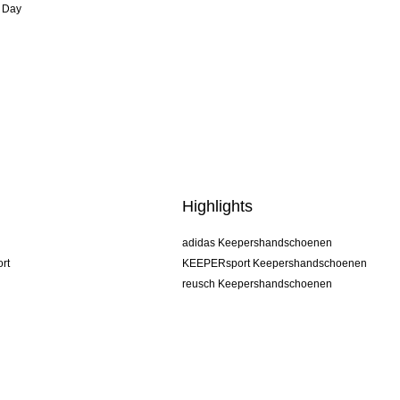
 Day
Highlights
adidas Keepershandschoenen
rt
KEEPERsport Keepershandschoenen
reusch Keepershandschoenen
uhlsport Keepershandschoenen
rehab Keepershandschoenen
keeper
NIKE Keepershandschoenen
PUMA Keepershandschoenen
SELLS Keepershandschoenen