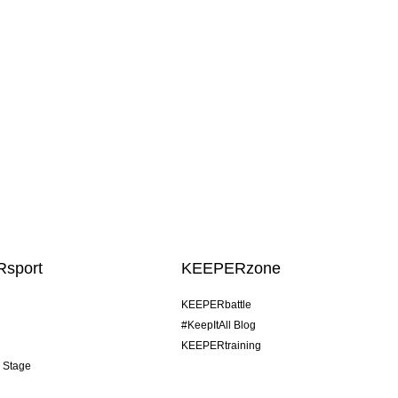
sport
KEEPERzone
KEEPERbattle
#KeepItAll Blog
KEEPERtraining
& Stage