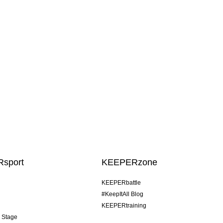
sport
KEEPERzone
KEEPERbattle
#KeepItAll Blog
KEEPERtraining
& Stage