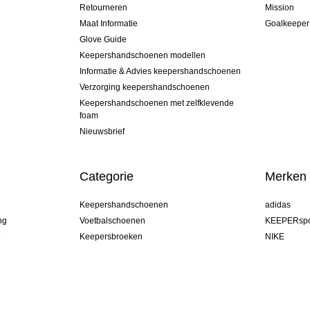
Retourneren
Mission
Maat Informatie
Goalkeeper
Glove Guide
Keepershandschoenen modellen
Informatie & Advies keepershandschoenen
Verzorging keepershandschoenen
Keepershandschoenen met zelfklevende
foam
Nieuwsbrief
Categorie
Merken
Keepershandschoenen
adidas
ng
Voetbalschoenen
KEEPERspo
e
Keepersbroeken
NIKE
Keepershirts
Puma
Keeper Onderkleding Broek
REUSCH
Sells Goal
uhlsport