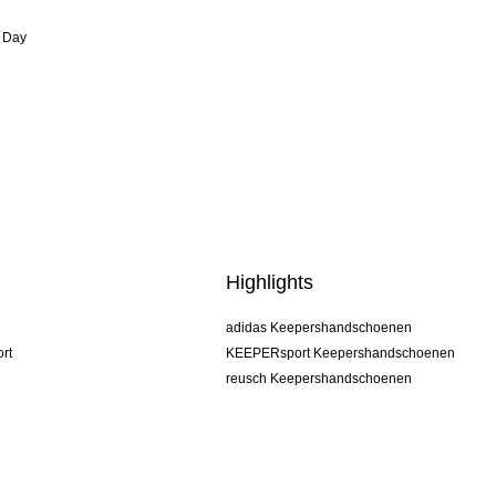
 Day
Highlights
adidas Keepershandschoenen
rt
KEEPERsport Keepershandschoenen
reusch Keepershandschoenen
uhlsport Keepershandschoenen
rehab Keepershandschoenen
keeper
NIKE Keepershandschoenen
PUMA Keepershandschoenen