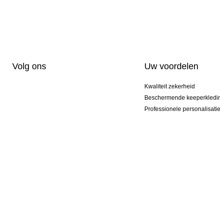
Volg ons
Uw voordelen
Kwaliteit zekerheid
Beschermende keeperkledi
Professionele personalisati
Exclusieve modellen
Actie Pakketten
© 2026 KEEPERsport NL Professional Goalkeeper Sportswear