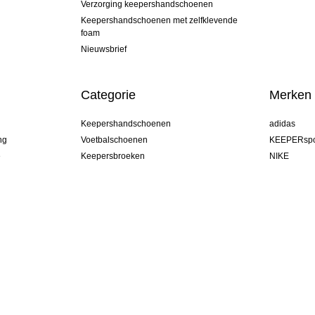
Verzorging keepershandschoenen
Keepershandschoenen met zelfklevende
foam
Nieuwsbrief
Categorie
Merken
Keepershandschoenen
adidas
ng
Voetbalschoenen
KEEPERspo
e
Keepersbroeken
NIKE
Keepershirts
Puma
Keeper Onderkleding Broek
REUSCH
Sells Goal
uhlsport
Elite Sport
rehab
Netherland