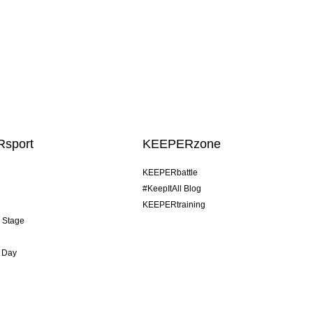
sport
KEEPERzone
KEEPERbattle
#KeepItAll Blog
KEEPERtraining
& Stage
 Day