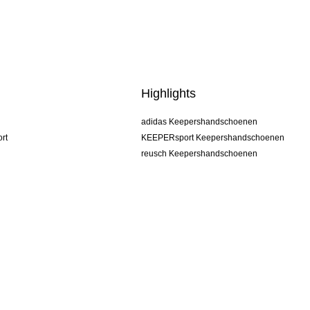
Highlights
adidas Keepershandschoenen
rt
KEEPERsport Keepershandschoenen
reusch Keepershandschoenen
uhlsport Keepershandschoenen
rehab Keepershandschoenen
keeper
NIKE Keepershandschoenen
PUMA Keepershandschoenen
SELLS Keepershandschoenen
s
Algemene voorwaarden
Impressum
Privacy