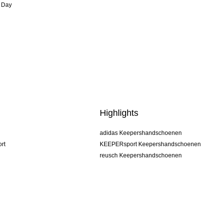
 Day
Highlights
adidas Keepershandschoenen
rt
KEEPERsport Keepershandschoenen
reusch Keepershandschoenen
uhlsport Keepershandschoenen
rehab Keepershandschoenen
keeper
NIKE Keepershandschoenen
PUMA Keepershandschoenen
SELLS Keepershandschoenen