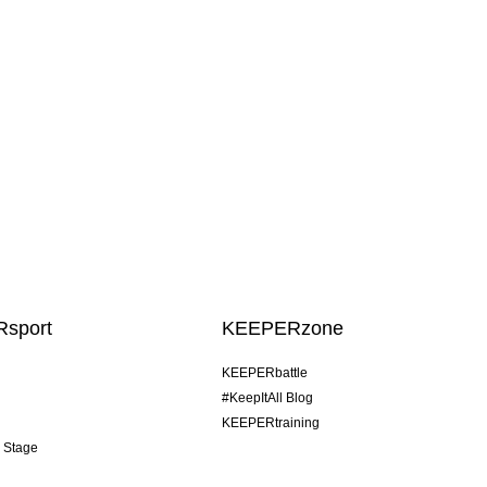
sport
KEEPERzone
KEEPERbattle
#KeepItAll Blog
KEEPERtraining
& Stage