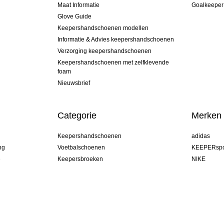
Maat Informatie
Goalkeeper
Glove Guide
Keepershandschoenen modellen
Informatie & Advies keepershandschoenen
Verzorging keepershandschoenen
Keepershandschoenen met zelfklevende
foam
Nieuwsbrief
Categorie
Merken
Keepershandschoenen
adidas
ng
Voetbalschoenen
KEEPERspo
e
Keepersbroeken
NIKE
Keepershirts
Puma
Keeper Onderkleding Broek
REUSCH
Sells Goal
uhlsport
Elite Sport