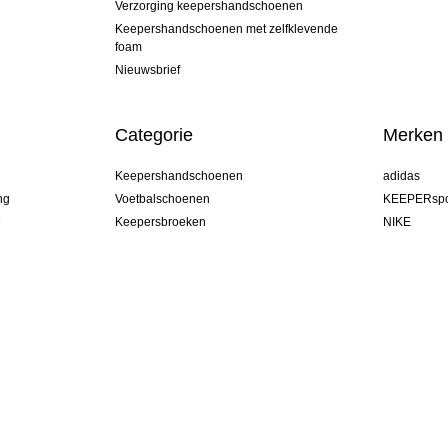
Verzorging keepershandschoenen
Keepershandschoenen met zelfklevende
foam
Nieuwsbrief
Categorie
Merken
Keepershandschoenen
adidas
ng
Voetbalschoenen
KEEPERspo
e
Keepersbroeken
NIKE
Keepershirts
Puma
Keeper Onderkleding Broek
REUSCH
Sells Goal
uhlsport
Elite Sport
rehab
Netherland