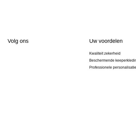
Volg ons
Uw voordelen
Kwaliteit zekerheid
Beschermende keeperkledi
Professionele personalisati
Exclusieve modellen
Actie Pakketten
© 2026 KEEPERsport NL Professional Goalkeeper Sportswear