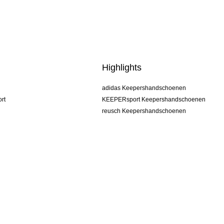
Highlights
adidas Keepershandschoenen
rt
KEEPERsport Keepershandschoenen
reusch Keepershandschoenen
uhlsport Keepershandschoenen
rehab Keepershandschoenen
keeper
NIKE Keepershandschoenen
PUMA Keepershandschoenen
SELLS Keepershandschoenen
s
Algemene voorwaarden
Impressum
Privacy