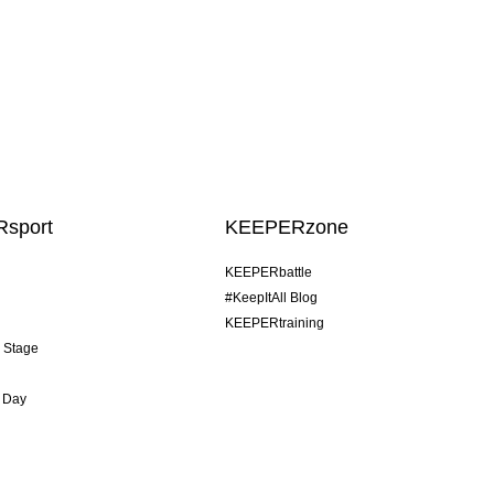
sport
KEEPERzone
KEEPERbattle
#KeepItAll Blog
KEEPERtraining
& Stage
 Day