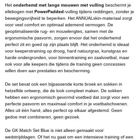
Het
onderhemd met lange mouwen
met vulling
beschermt je
ellebogen met
PowerPadded
-vulling tijdens reddingen, zonder je
bewegingsvrijheid te beperken. Het ANNUALskin-materiaal zorgt
voor veel comfort en optimaal ademend vermogen. De
geoptimaliseerde rug- en mouwlengtes, samen met de
ergonomische pasvorm, zorgen ervoor dat het onderhemd
perfect zit en goed op zijn plaats blijft. Het onderhemd is ideaal
voor keeperstraining op droog, hard natuurgras, kunstgras en
harde ondergronden, voor binnentraining en zaalvoetbal, maar
ook voor alle keepers die tijdens de training geen concessies
willen doen aan prestaties en bescherming.
De set bevat ook een bijpassende korte broek en sokken in
hetzelfde ontwerp, die de look compleet maken. De sokken
hebben een ergonomisch gevormd voetbed dat zorgt voor een
perfecte pasvorm en maximaal comfort in je voetbalschoenen.
Alles uit één hand, alles perfect op elkaar afgestemd. Geen
gedoe met combineren, geen gezoek.
De GK Match Set Blue is niet alleen gemaakt voor
wedstrijddagen. Of het nu gaat om een intensieve training of een