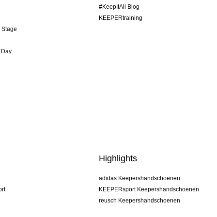
#KeepItAll Blog
KEEPERtraining
& Stage
 Day
Highlights
adidas Keepershandschoenen
rt
KEEPERsport Keepershandschoenen
reusch Keepershandschoenen
uhlsport Keepershandschoenen