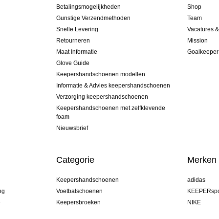
Betalingsmogelijkheden
Shop
Gunstige Verzendmethoden
Team
Snelle Levering
Vacatures 
Retourneren
Mission
Maat Informatie
Goalkeeper
Glove Guide
Keepershandschoenen modellen
Informatie & Advies keepershandschoenen
Verzorging keepershandschoenen
Keepershandschoenen met zelfklevende
foam
Nieuwsbrief
Categorie
Merken
Keepershandschoenen
adidas
ng
Voetbalschoenen
KEEPERspo
e
Keepersbroeken
NIKE
Keepershirts
Puma