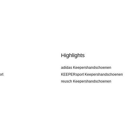
Highlights
adidas Keepershandschoenen
rt
KEEPERsport Keepershandschoenen
reusch Keepershandschoenen
uhlsport Keepershandschoenen
rehab Keepershandschoenen
keeper
NIKE Keepershandschoenen
PUMA Keepershandschoenen
SELLS Keepershandschoenen