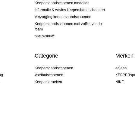
Keepershandschoenen modellen
Informatie & Advies keepershandschoenen
Verzorging keepershandschoenen
Keepershandschoenen met zelfklevende
foam
Nieuwsbrief
Categorie
Merken
Keepershandschoenen
adidas
ng
Voetbalschoenen
KEEPERspo
e
Keepersbroeken
NIKE
Keepershirts
Puma
Keeper Onderkleding Broek
REUSCH
Sells Goal
uhlsport
Elite Sport
rehab