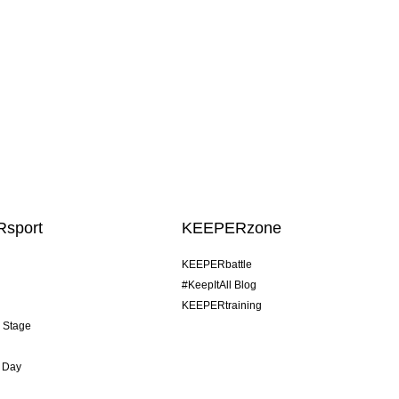
sport
KEEPERzone
KEEPERbattle
#KeepItAll Blog
KEEPERtraining
& Stage
 Day