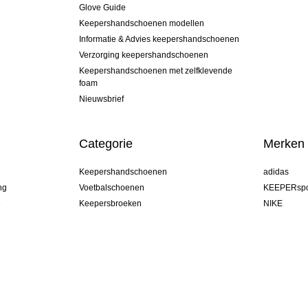
Glove Guide
Keepershandschoenen modellen
Informatie & Advies keepershandschoenen
Verzorging keepershandschoenen
Keepershandschoenen met zelfklevende
foam
Nieuwsbrief
Categorie
Merken
Keepershandschoenen
adidas
ng
Voetbalschoenen
KEEPERspo
e
Keepersbroeken
NIKE
Keepershirts
Puma
Keeper Onderkleding Broek
REUSCH
Sells Goal
uhlsport
Elite Sport
rehab