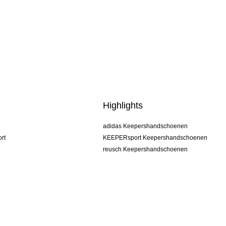
Highlights
adidas Keepershandschoenen
rt
KEEPERsport Keepershandschoenen
reusch Keepershandschoenen
uhlsport Keepershandschoenen
rehab Keepershandschoenen
keeper
NIKE Keepershandschoenen
PUMA Keepershandschoenen
SELLS Keepershandschoenen