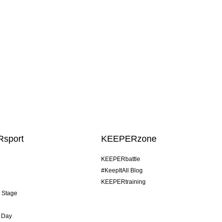
sport
KEEPERzone
KEEPERbattle
#KeepItAll Blog
KEEPERtraining
& Stage
 Day