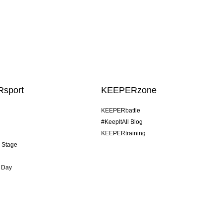
sport
KEEPERzone
KEEPERbattle
#KeepItAll Blog
KEEPERtraining
& Stage
 Day