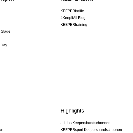
KEEPERbattle
#KeepItAll Blog
KEEPERtraining
& Stage
 Day
Highlights
adidas Keepershandschoenen
rt
KEEPERsport Keepershandschoenen