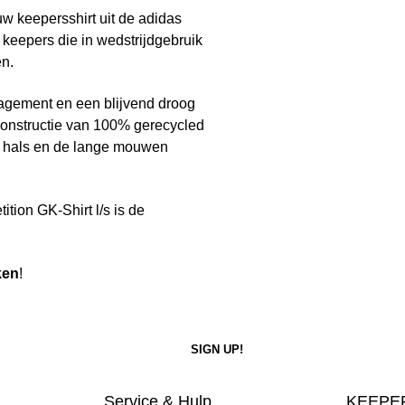
uw keepersshirt uit de adidas
 keepers die in wedstrijdgebruik
n.
agement en een blijvend droog
constructie van 100% gerecycled
de hals en de lange mouwen
ition GK-Shirt l/s is de
ken
!
Service & Hulp
KEEPER