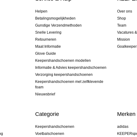
Helpen
Over ons
Betalingsmogelijkheden
Shop
Gunstige Verzendmethoden
Team
Snelle Levering
Vacatures 
Retourneren
Mission
Maat Informatie
Goalkeeper
Glove Guide
Keepershandschoenen modellen
Informatie & Advies keepershandschoenen
Verzorging keepershandschoenen
Keepershandschoenen met zelfklevende
foam
Nieuwsbrief
Categorie
Merken
Keepershandschoenen
adidas
ng
Voetbalschoenen
KEEPERspo