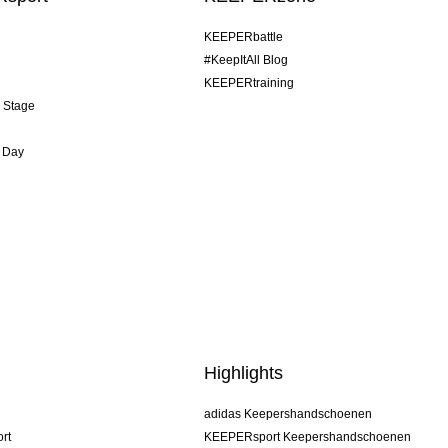
KEEPERbattle
#KeepItAll Blog
KEEPERtraining
& Stage
 Day
Highlights
adidas Keepershandschoenen
rt
KEEPERsport Keepershandschoenen