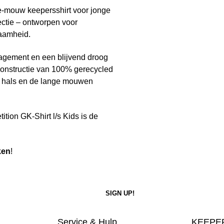
ge-mouw keepersshirt voor jonge
ectie – ontworpen voor
aamheid.
agement en een blijvend droog
constructie van 100% gerecycled
de hals en de lange mouwen
tition GK-Shirt l/s Kids is de
ken
!
Service & Hulp
KEEPER