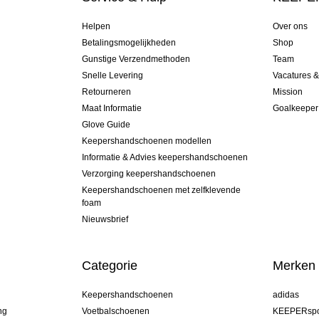
Helpen
Over ons
Betalingsmogelijkheden
Shop
Gunstige Verzendmethoden
Team
Snelle Levering
Vacatures 
Retourneren
Mission
Maat Informatie
Goalkeeper
Glove Guide
Keepershandschoenen modellen
Informatie & Advies keepershandschoenen
Verzorging keepershandschoenen
Keepershandschoenen met zelfklevende
foam
Nieuwsbrief
Categorie
Merken
Keepershandschoenen
adidas
ng
Voetbalschoenen
KEEPERspo