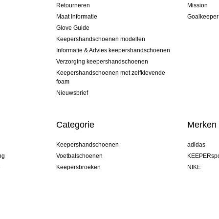
Retourneren
Mission
Maat Informatie
Goalkeeper
Glove Guide
Keepershandschoenen modellen
Informatie & Advies keepershandschoenen
Verzorging keepershandschoenen
Keepershandschoenen met zelfklevende
foam
Nieuwsbrief
Categorie
Merken
Keepershandschoenen
adidas
ng
Voetbalschoenen
KEEPERspo
e
Keepersbroeken
NIKE
Keepershirts
Puma
Keeper Onderkleding Broek
REUSCH
Sells Goal
uhlsport