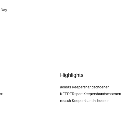
 Day
Highlights
adidas Keepershandschoenen
rt
KEEPERsport Keepershandschoenen
reusch Keepershandschoenen
uhlsport Keepershandschoenen
rehab Keepershandschoenen
keeper
NIKE Keepershandschoenen
PUMA Keepershandschoenen