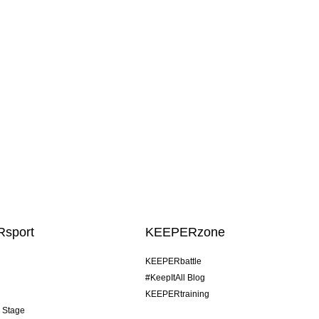
sport
KEEPERzone
KEEPERbattle
#KeepItAll Blog
KEEPERtraining
& Stage