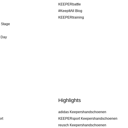
KEEPERbattle
#KeepItAll Blog
KEEPERtraining
& Stage
 Day
Highlights
adidas Keepershandschoenen
rt
KEEPERsport Keepershandschoenen
reusch Keepershandschoenen