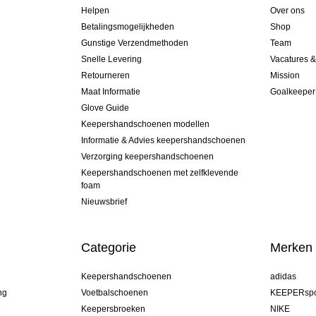
Helpen
Over ons
Betalingsmogelijkheden
Shop
Gunstige Verzendmethoden
Team
Snelle Levering
Vacatures 
Retourneren
Mission
Maat Informatie
Goalkeeper
Glove Guide
Keepershandschoenen modellen
Informatie & Advies keepershandschoenen
Verzorging keepershandschoenen
Keepershandschoenen met zelfklevende
foam
Nieuwsbrief
Categorie
Merken
Keepershandschoenen
adidas
ng
Voetbalschoenen
KEEPERspo
e
Keepersbroeken
NIKE