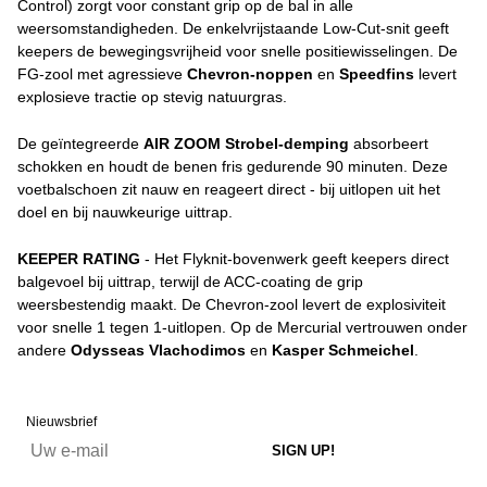
Control) zorgt voor constant grip op de bal in alle
weersomstandigheden. De enkelvrijstaande Low-Cut-snit geeft
keepers de bewegingsvrijheid voor snelle positiewisselingen. De
FG-zool met agressieve
Chevron-noppen
en
Speedfins
levert
explosieve tractie op stevig natuurgras.
De geïntegreerde
AIR ZOOM Strobel-demping
absorbeert
schokken en houdt de benen fris gedurende 90 minuten. Deze
voetbalschoen zit nauw en reageert direct - bij uitlopen uit het
doel en bij nauwkeurige uittrap.
KEEPER RATING
- Het Flyknit-bovenwerk geeft keepers direct
balgevoel bij uittrap, terwijl de ACC-coating de grip
weersbestendig maakt. De Chevron-zool levert de explosiviteit
voor snelle 1 tegen 1-uitlopen. Op de Mercurial vertrouwen onder
andere
Odysseas Vlachodimos
en
Kasper Schmeichel
.
Nieuwsbrief