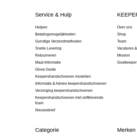
Service & Hulp
KEEPER
Helpen
Over ons
Betalingsmogelijkheden
Shop
Gunstige Verzendmethoden
Team
Snelle Levering
Vacatures 
Retourneren
Mission
Maat Informatie
Goalkeeper
Glove Guide
Keepershandschoenen modellen
Informatie & Advies keepershandschoenen
Verzorging keepershandschoenen
Keepershandschoenen met zelfklevende
foam
Nieuwsbrief
Categorie
Merken