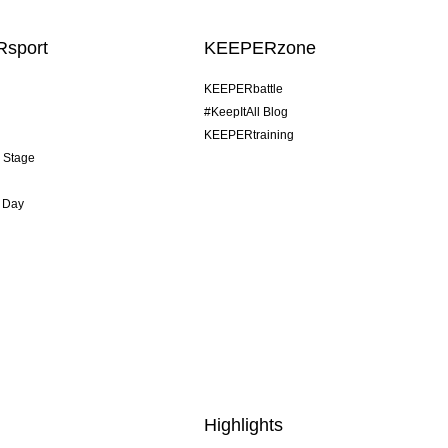
sport
KEEPERzone
KEEPERbattle
#KeepItAll Blog
KEEPERtraining
& Stage
 Day
Highlights