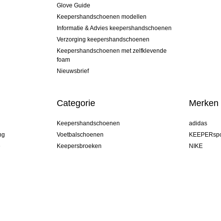
Glove Guide
Keepershandschoenen modellen
Informatie & Advies keepershandschoenen
Verzorging keepershandschoenen
Keepershandschoenen met zelfklevende
foam
Nieuwsbrief
Categorie
Merken
Keepershandschoenen
adidas
ng
Voetbalschoenen
KEEPERspo
e
Keepersbroeken
NIKE
Keepershirts
Puma
Keeper Onderkleding Broek
REUSCH
Sells Goal
uhlsport
Elite Sport
rehab