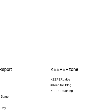
sport
KEEPERzone
KEEPERbattle
#KeepItAll Blog
KEEPERtraining
& Stage
 Day