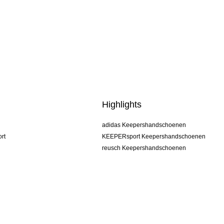
Highlights
adidas Keepershandschoenen
rt
KEEPERsport Keepershandschoenen
reusch Keepershandschoenen
uhlsport Keepershandschoenen
rehab Keepershandschoenen
keeper
NIKE Keepershandschoenen
PUMA Keepershandschoenen
SELLS Keepershandschoenen