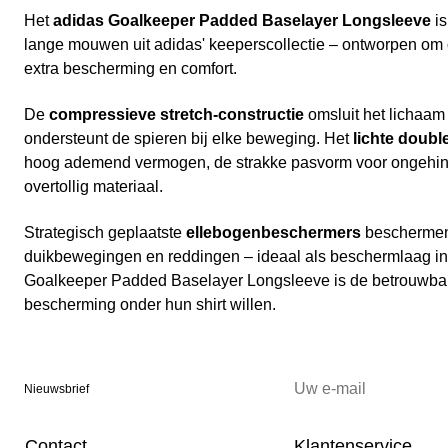
Het
adidas Goalkeeper Padded Baselayer Longsleeve
is
lange mouwen uit adidas' keeperscollectie – ontworpen om o
extra bescherming en comfort.
De
compressieve stretch-constructie
omsluit het lichaam
ondersteunt de spieren bij elke beweging. Het
lichte doubl
hoog ademend vermogen, de strakke pasvorm voor ongehi
overtollig materiaal.
Strategisch geplaatste
ellebogenbeschermers
beschermen 
duikbewegingen en reddingen – ideaal als beschermlaag in 
Goalkeeper Padded Baselayer Longsleeve is de betrouwbar
bescherming onder hun shirt willen.
Nieuwsbrief
Contact
Klantenservice