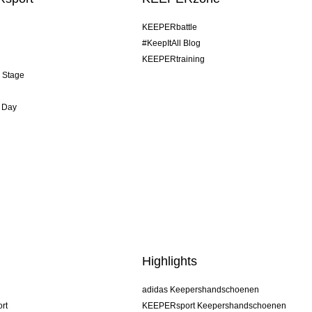
KEEPERbattle
#KeepItAll Blog
KEEPERtraining
& Stage
 Day
Highlights
adidas Keepershandschoenen
rt
KEEPERsport Keepershandschoenen