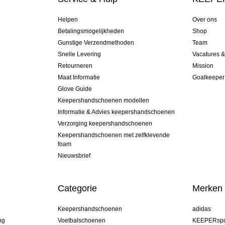
Helpen
Over ons
Betalingsmogelijkheden
Shop
Gunstige Verzendmethoden
Team
Snelle Levering
Vacatures 
Retourneren
Mission
Maat Informatie
Goalkeeper
Glove Guide
Keepershandschoenen modellen
Informatie & Advies keepershandschoenen
Verzorging keepershandschoenen
Keepershandschoenen met zelfklevende
foam
Nieuwsbrief
Categorie
Merken
Keepershandschoenen
adidas
ng
Voetbalschoenen
KEEPERspo