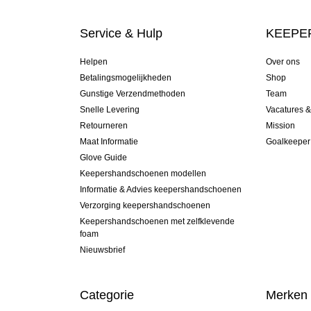
Service & Hulp
KEEPER
Helpen
Over ons
Betalingsmogelijkheden
Shop
Gunstige Verzendmethoden
Team
Snelle Levering
Vacatures 
Retourneren
Mission
Maat Informatie
Goalkeeper
Glove Guide
Keepershandschoenen modellen
Informatie & Advies keepershandschoenen
Verzorging keepershandschoenen
Keepershandschoenen met zelfklevende
foam
Nieuwsbrief
Categorie
Merken