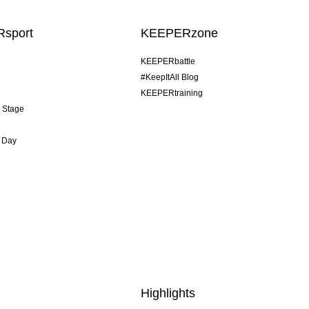
sport
KEEPERzone
KEEPERbattle
#KeepItAll Blog
KEEPERtraining
& Stage
 Day
Highlights