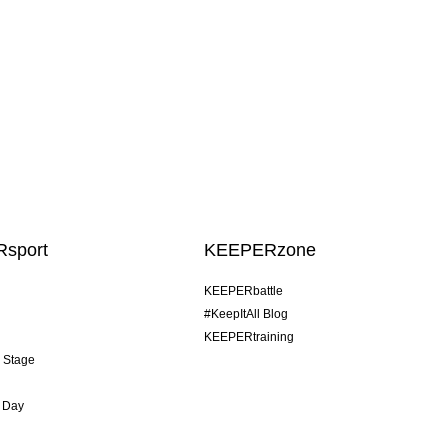
sport
KEEPERzone
KEEPERbattle
#KeepItAll Blog
KEEPERtraining
& Stage
 Day