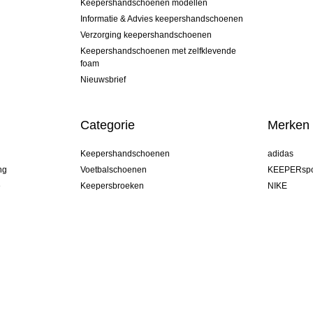
Keepershandschoenen modellen
Informatie & Advies keepershandschoenen
Verzorging keepershandschoenen
Keepershandschoenen met zelfklevende
foam
Nieuwsbrief
Categorie
Merken
Keepershandschoenen
adidas
ng
Voetbalschoenen
KEEPERspo
e
Keepersbroeken
NIKE
Keepershirts
Puma
Keeper Onderkleding Broek
REUSCH
Sells Goal
uhlsport
Elite Sport
rehab