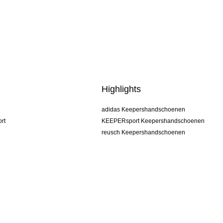
Highlights
adidas Keepershandschoenen
rt
KEEPERsport Keepershandschoenen
reusch Keepershandschoenen
uhlsport Keepershandschoenen
rehab Keepershandschoenen
keeper
NIKE Keepershandschoenen
PUMA Keepershandschoenen
SELLS Keepershandschoenen