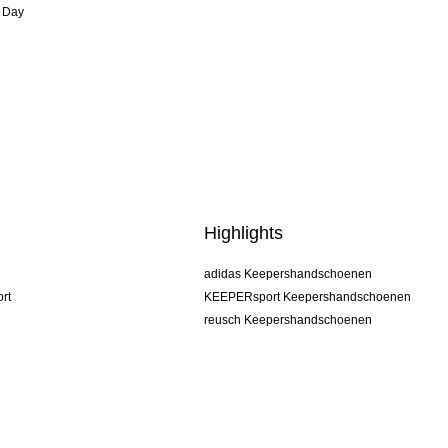
 Day
Highlights
adidas Keepershandschoenen
rt
KEEPERsport Keepershandschoenen
reusch Keepershandschoenen
uhlsport Keepershandschoenen
rehab Keepershandschoenen
keeper
NIKE Keepershandschoenen
PUMA Keepershandschoenen
SELLS Keepershandschoenen