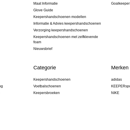
Maat Informatie
Goalkeeper
Glove Guide
Keepershandschoenen modellen
Informatie & Advies keepershandschoenen
Verzorging keepershandschoenen
Keepershandschoenen met zelfklevende
foam
Nieuwsbrief
Categorie
Merken
Keepershandschoenen
adidas
ng
Voetbalschoenen
KEEPERspo
e
Keepersbroeken
NIKE
Keepershirts
Puma
Keeper Onderkleding Broek
REUSCH
Sells Goal
uhlsport
Elite Sport