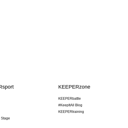
sport
KEEPERzone
KEEPERbattle
#KeepItAll Blog
KEEPERtraining
& Stage