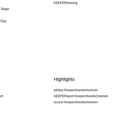
KEEPERtraining
& Stage
 Day
Highlights
adidas Keepershandschoenen
rt
KEEPERsport Keepershandschoenen
reusch Keepershandschoenen
uhlsport Keepershandschoenen
rehab Keepershandschoenen