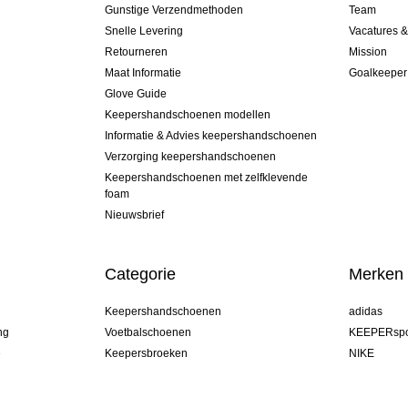
Gunstige Verzendmethoden
Team
Snelle Levering
Vacatures 
Retourneren
Mission
Maat Informatie
Goalkeeper
Glove Guide
Keepershandschoenen modellen
Informatie & Advies keepershandschoenen
Verzorging keepershandschoenen
Keepershandschoenen met zelfklevende
foam
Nieuwsbrief
Categorie
Merken
Keepershandschoenen
adidas
ng
Voetbalschoenen
KEEPERspo
e
Keepersbroeken
NIKE
Keepershirts
Puma
Keeper Onderkleding Broek
REUSCH