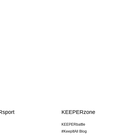
sport
KEEPERzone
KEEPERbattle
#KeepItAll Blog