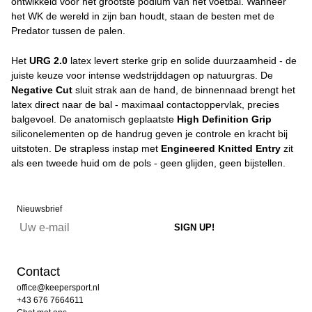
ontwikkeld voor het grootste podium van het voetbal. Wanneer
het WK de wereld in zijn ban houdt, staan de besten met de
Predator tussen de palen.
Het
URG 2.0
latex levert sterke grip en solide duurzaamheid - de
juiste keuze voor intense wedstrijddagen op natuurgras. De
Negative Cut
sluit strak aan de hand, de binnennaad brengt het
latex direct naar de bal - maximaal contactoppervlak, precies
balgevoel. De anatomisch geplaatste
High Definition Grip
siliconelementen op de handrug geven je controle en kracht bij
uitstoten. De strapless instap met
Engineered Knitted Entry
zit
als een tweede huid om de pols - geen glijden, geen bijstellen.
Nieuwsbrief
Contact
office@keepersport.nl
+43 676 7664611