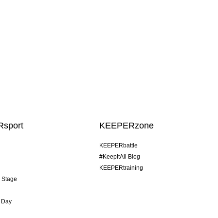
sport
KEEPERzone
KEEPERbattle
#KeepItAll Blog
KEEPERtraining
& Stage
 Day