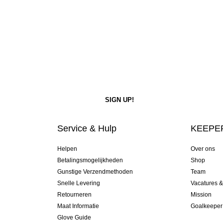
Service & Hulp
KEEPER
Helpen
Over ons
Betalingsmogelijkheden
Shop
Gunstige Verzendmethoden
Team
Snelle Levering
Vacatures 
Retourneren
Mission
Maat Informatie
Goalkeeper
Glove Guide