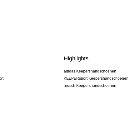
Highlights
adidas Keepershandschoenen
rt
KEEPERsport Keepershandschoenen
reusch Keepershandschoenen
uhlsport Keepershandschoenen
rehab Keepershandschoenen
keeper
NIKE Keepershandschoenen
PUMA Keepershandschoenen
SELLS Keepershandschoenen