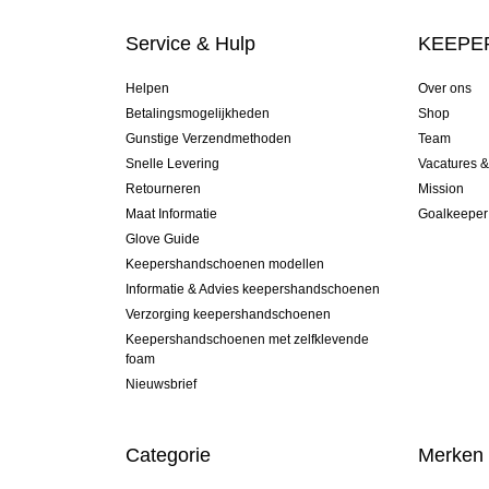
Service & Hulp
KEEPER
Helpen
Over ons
Betalingsmogelijkheden
Shop
Gunstige Verzendmethoden
Team
Snelle Levering
Vacatures 
Retourneren
Mission
Maat Informatie
Goalkeeper
Glove Guide
Keepershandschoenen modellen
Informatie & Advies keepershandschoenen
Verzorging keepershandschoenen
Keepershandschoenen met zelfklevende
foam
Nieuwsbrief
Categorie
Merken