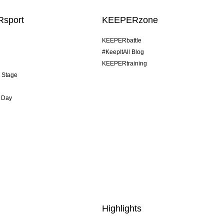
sport
KEEPERzone
KEEPERbattle
#KeepItAll Blog
KEEPERtraining
& Stage
 Day
Highlights