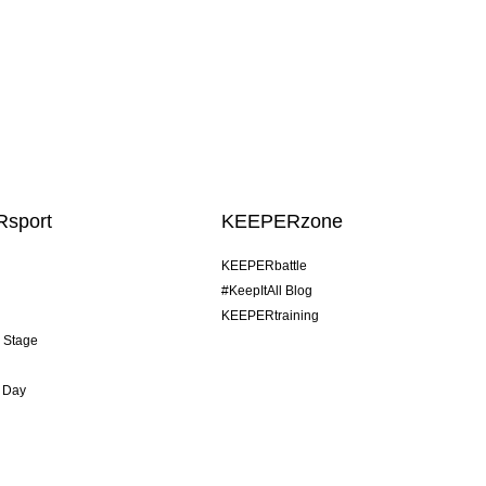
sport
KEEPERzone
KEEPERbattle
#KeepItAll Blog
KEEPERtraining
& Stage
 Day