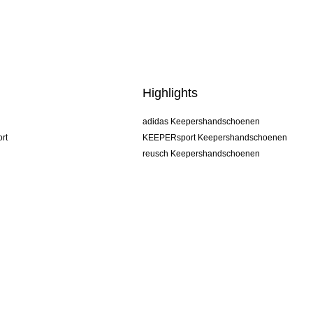
Highlights
adidas Keepershandschoenen
rt
KEEPERsport Keepershandschoenen
reusch Keepershandschoenen
uhlsport Keepershandschoenen
rehab Keepershandschoenen
keeper
NIKE Keepershandschoenen
PUMA Keepershandschoenen
SELLS Keepershandschoenen
s
Algemene voorwaarden
Impressum
Privacy