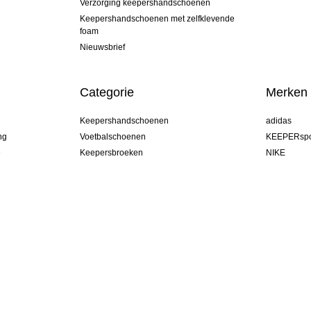
Verzorging keepershandschoenen
Keepershandschoenen met zelfklevende
foam
Nieuwsbrief
Categorie
Merken
Keepershandschoenen
adidas
ng
Voetbalschoenen
KEEPERspo
e
Keepersbroeken
NIKE
Keepershirts
Puma
Keeper Onderkleding Broek
REUSCH
Sells Goal
uhlsport
Elite Sport
rehab
Netherland