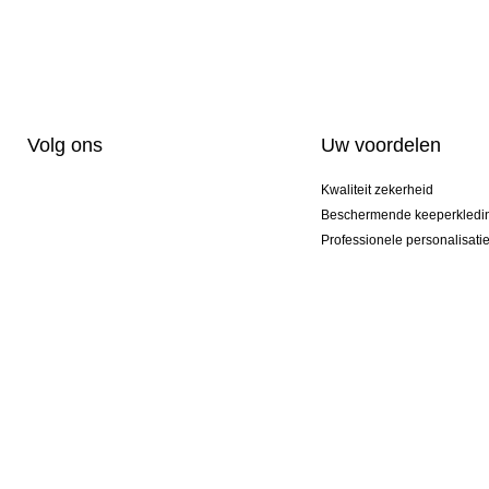
Volg ons
Uw voordelen
Kwaliteit zekerheid
Beschermende keeperkledi
Professionele personalisati
Exclusieve modellen
Actie Pakketten
© 2026 KEEPERsport NL Professional Goalkeeper Sportswear