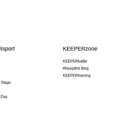
sport
KEEPERzone
KEEPERbattle
#KeepItAll Blog
KEEPERtraining
& Stage
 Day