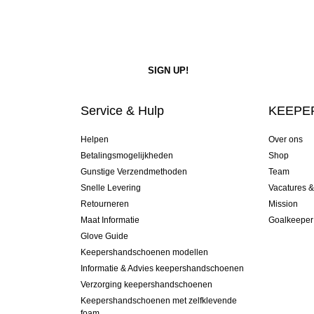
Service & Hulp
KEEPER
Helpen
Over ons
Betalingsmogelijkheden
Shop
Gunstige Verzendmethoden
Team
Snelle Levering
Vacatures 
Retourneren
Mission
Maat Informatie
Goalkeeper
Glove Guide
Keepershandschoenen modellen
Informatie & Advies keepershandschoenen
Verzorging keepershandschoenen
Keepershandschoenen met zelfklevende
foam