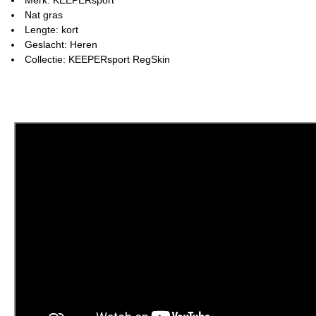
Nat gras
Lengte: kort
Geslacht: Heren
Collectie: KEEPERsport RegSkin