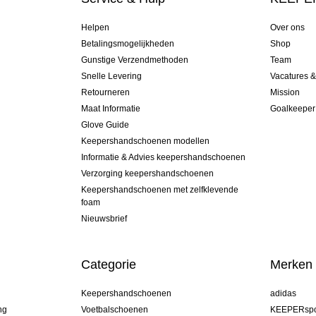
Helpen
Over ons
Betalingsmogelijkheden
Shop
Gunstige Verzendmethoden
Team
Snelle Levering
Vacatures 
Retourneren
Mission
Maat Informatie
Goalkeeper
Glove Guide
Keepershandschoenen modellen
Informatie & Advies keepershandschoenen
Verzorging keepershandschoenen
Keepershandschoenen met zelfklevende
foam
Nieuwsbrief
Categorie
Merken
Keepershandschoenen
adidas
ng
Voetbalschoenen
KEEPERspo