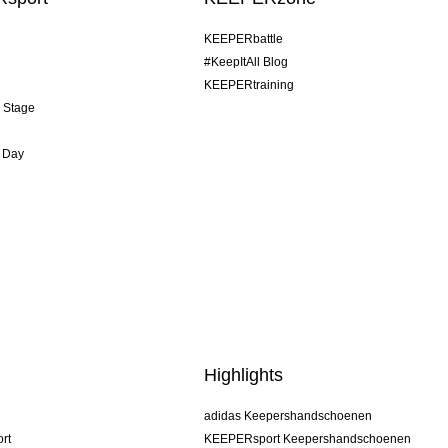
KEEPERbattle
#KeepItAll Blog
KEEPERtraining
& Stage
 Day
Highlights
adidas Keepershandschoenen
rt
KEEPERsport Keepershandschoenen