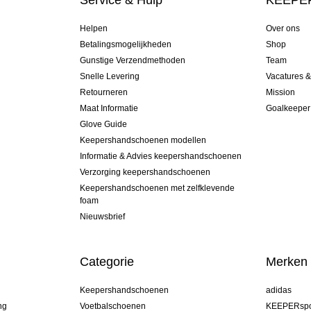
Service & Hulp
KEEPER
Helpen
Over ons
Betalingsmogelijkheden
Shop
Gunstige Verzendmethoden
Team
Snelle Levering
Vacatures 
Retourneren
Mission
Maat Informatie
Goalkeeper
Glove Guide
Keepershandschoenen modellen
Informatie & Advies keepershandschoenen
Verzorging keepershandschoenen
Keepershandschoenen met zelfklevende
foam
Nieuwsbrief
Categorie
Merken
Keepershandschoenen
adidas
ng
Voetbalschoenen
KEEPERspo