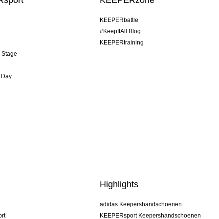
sport
KEEPERzone
KEEPERbattle
#KeepItAll Blog
KEEPERtraining
& Stage
 Day
Highlights
adidas Keepershandschoenen
rt
KEEPERsport Keepershandschoenen