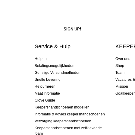
Service & Hulp
KEEPER
Helpen
Over ons
Betalingsmogelijkheden
Shop
Gunstige Verzendmethoden
Team
Snelle Levering
Vacatures 
Retourneren
Mission
Maat Informatie
Goalkeeper
Glove Guide
Keepershandschoenen modellen
Informatie & Advies keepershandschoenen
Verzorging keepershandschoenen
Keepershandschoenen met zelfklevende
foam