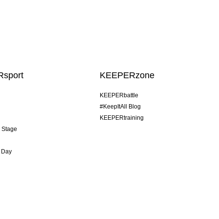
sport
KEEPERzone
KEEPERbattle
#KeepItAll Blog
KEEPERtraining
& Stage
 Day