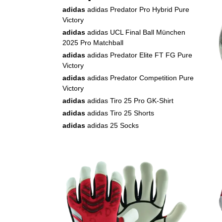
adidas
adidas Predator Pro Hybrid Pure
Victory
adidas
adidas UCL Final Ball München
2025 Pro Matchball
adidas
adidas Predator Elite FT FG Pure
Victory
adidas
adidas Predator Competition Pure
Victory
adidas
adidas Tiro 25 Pro GK-Shirt
adidas
adidas Tiro 25 Shorts
adidas
adidas 25 Socks
KEEPERsport
KEEPERsport GK Grip
Socks (green)
KEEPERsport
KEEPERsport GK Grip
Socks (white)
Cawila
Cawila Socktape 3,0cmx20m