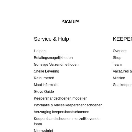
Service & Hulp
KEEPER
Helpen
Over ons
Betalingsmogelijkheden
Shop
Gunstige Verzendmethoden
Team
Snelle Levering
Vacatures 
Retourneren
Mission
Maat Informatie
Goalkeeper
Glove Guide
Keepershandschoenen modellen
Informatie & Advies keepershandschoenen
Verzorging keepershandschoenen
Keepershandschoenen met zelfklevende
foam
Nieuwsbrief