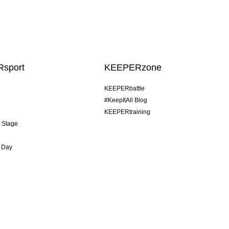
sport
KEEPERzone
KEEPERbattle
#KeepItAll Blog
KEEPERtraining
& Stage
 Day