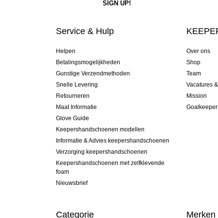
Service & Hulp
KEEPER
Helpen
Over ons
Betalingsmogelijkheden
Shop
Gunstige Verzendmethoden
Team
Snelle Levering
Vacatures 
Retourneren
Mission
Maat Informatie
Goalkeeper
Glove Guide
Keepershandschoenen modellen
Informatie & Advies keepershandschoenen
Verzorging keepershandschoenen
Keepershandschoenen met zelfklevende
foam
Nieuwsbrief
Categorie
Merken