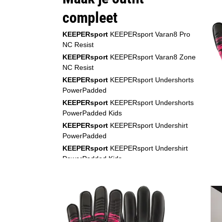
compleet
KEEPERsport
KEEPERsport Varan8 Pro
NC Resist
KEEPERsport
KEEPERsport Varan8 Zone
NC Resist
KEEPERsport
KEEPERsport Undershorts
PowerPadded
KEEPERsport
KEEPERsport Undershorts
PowerPadded Kids
KEEPERsport
KEEPERsport Undershirt
PowerPadded
KEEPERsport
KEEPERsport Undershirt
PowerPadded Kids
KEEPERsport
KEEPERsport Training Ball
KEEPERsport
KEEPERsport GK-Training
s/s Set + Shorts Junior
KEEPERsport
KEEPERsport GK-Training
s/s Set + Shorts