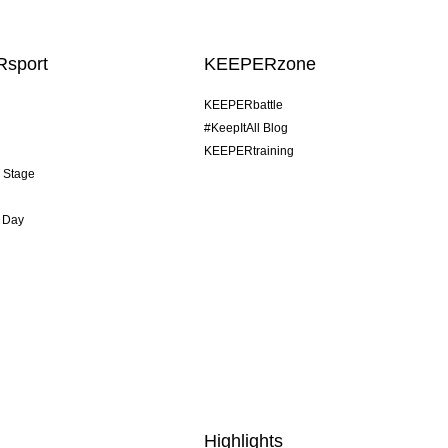
sport
KEEPERzone
KEEPERbattle
#KeepItAll Blog
KEEPERtraining
& Stage
 Day
Highlights