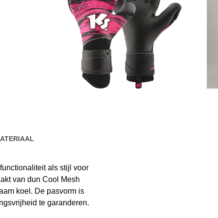
KEEPERsport
KEEPERsport GK Grip
Socks (white)
ATERIAAL
ctionaliteit als stijl voor
aakt van dun Cool Mesh
naam koel. De pasvorm is
svrijheid te garanderen.